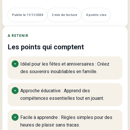
et
Éducatif
Publie le 11/11/2024
2 min de lecture
4 points cles
pour
les
Enfants
A RETENIR
!
Les points qui comptent
Idéal pour les fêtes et anniversaires : Créez
des souvenirs inoubliables en famille.
Approche éducative : Apprend des
compétences essentielles tout en jouant.
Facile à apprendre : Règles simples pour des
heures de plaisir sans tracas.