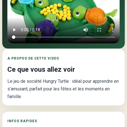
Video
principale
de
la
page
:
A PROPOS DE CETTE VIDEO
Découvre
Ce que vous allez voir
le
jeu
Le jeu de société Hungry Turtle : idéal pour apprendre en
de
s’amusant, parfait pour les fêtes et les moments en
société
famille.
Hungry
Turtle
:
INFOS RAPIDES
Fun