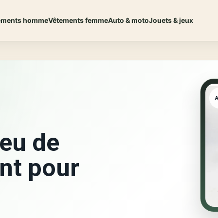
ements homme
Vêtements femme
Auto & moto
Jouets & jeux
Jeu de
nt pour