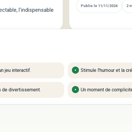
pour
Publie le 11/11/2024
2 
ectable, l'indispensable
Familles
 jeu interactif.
Stimule l'humour et la cré
es de divertissement.
Un moment de complicité