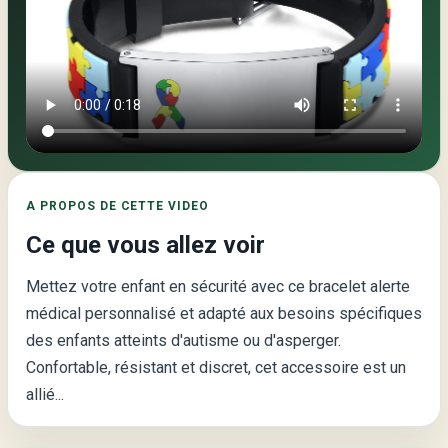
Video
principale
de
la
page
:
A PROPOS DE CETTE VIDEO
Bracelet
Ce que vous allez voir
alerte
médical
Mettez votre enfant en sécurité avec ce bracelet alerte
personnalisé
médical personnalisé et adapté aux besoins spécifiques
pour
des enfants atteints d'autisme ou d'asperger.
enfants
Confortable, résistant et discret, cet accessoire est un
–
allié...
LePrixduMarche.com