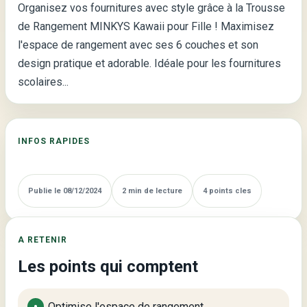
Organisez vos fournitures avec style grâce à la Trousse
6
de Rangement MINKYS Kawaii pour Fille ! Maximisez
Couches
l'espace de rangement avec ses 6 couches et son
MINKYS
design pratique et adorable. Idéale pour les fournitures
Kawaii
scolaires...
pour
Fille
INFOS RAPIDES
Publie le 08/12/2024
2 min de lecture
4 points cles
A RETENIR
Les points qui comptent
Optimise l'espace de rangement