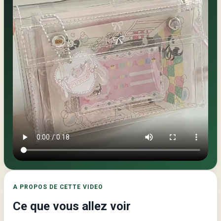
Video
principale
de
la
page
:
Trousse
de
Rangement
A PROPOS DE CETTE VIDEO
en
PVC
Ce que vous allez voir
à