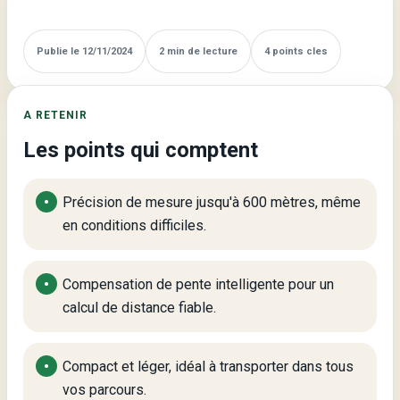
pour
Chasse
Publie le 12/11/2024
2 min de lecture
4 points cles
et
Golf
A RETENIR
Les points qui comptent
Précision de mesure jusqu'à 600 mètres, même
en conditions difficiles.
Compensation de pente intelligente pour un
calcul de distance fiable.
Compact et léger, idéal à transporter dans tous
vos parcours.