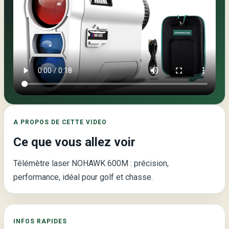
Video
principale
de
la
page
:
A PROPOS DE CETTE VIDEO
Télémètre
Ce que vous allez voir
laser
NOHAWK
Télémètre laser NOHAWK 600M : précision,
600M
performance, idéal pour golf et chasse.
–
Précision
et
INFOS RAPIDES
Performance