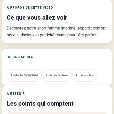
Léopard
A PROPOS DE CETTE VIDEO
:
Ce que vous allez voir
Un
Style
Découvrez notre short femme imprimé léopard : confort,
Unique
style audacieux et praticité réunis pour l'été parfait !
pour
l’Été
!
INFOS RAPIDES
Publie le 09/10/2024
2 min de lecture
4 points cles
A RETENIR
Les points qui comptent