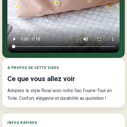
Sac
Fourre-
Tout
en
Toile
avec
Broderie
de
Marguerite
A PROPOS DE CETTE VIDEO
–
Ce que vous allez voir
Le
Must-
Adoptez le style floral avec notre Sac Fourre-Tout en
Have
Toile. Confort, élégance et durabilité au quotidien !
de
2023
INFOS RAPIDES