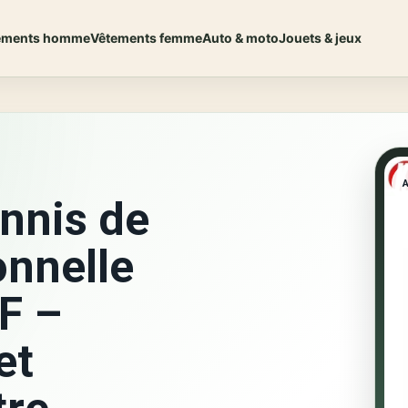
ements homme
Vêtements femme
Auto & moto
Jouets & jeux
nnis de
onnelle
F –
et