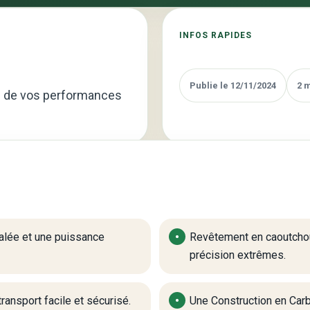
KOKUTAKU
ITTF
INFOS RAPIDES
–
Performances
et
Publie le 12/11/2024
2 
lé de vos performances
Précision
À
Votre
Portée
galée et une puissance
Revêtement en caoutchou
précision extrêmes.
ransport facile et sécurisé.
Une Construction en Carb