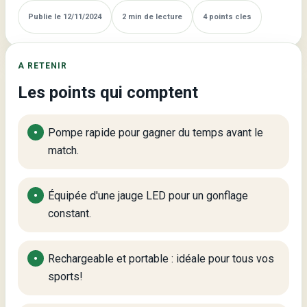
Rapidité
Publie le 12/11/2024
2 min de lecture
4 points cles
et
Précision
A RETENIR
Les points qui comptent
Pompe rapide pour gagner du temps avant le
match.
Équipée d'une jauge LED pour un gonflage
constant.
Rechargeable et portable : idéale pour tous vos
sports!