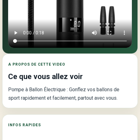
Video
principale
de
la
page
:
A PROPOS DE CETTE VIDEO
Pompe
Ce que vous allez voir
à
Ballon
Pompe à Ballon Électrique : Gonflez vos ballons de
Électrique
sport rapidement et facilement, partout avec vous.
–
Éclairez
votre
INFOS RAPIDES
Jeu
avec