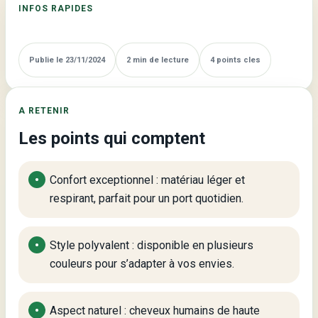
INFOS RAPIDES
Body
Wave
Brun,
Publie le 23/11/2024
2 min de lecture
4 points cles
Blond,
Rouge
et
A RETENIR
Bourgogne
Les points qui comptent
Confort exceptionnel : matériau léger et
respirant, parfait pour un port quotidien.
Style polyvalent : disponible en plusieurs
couleurs pour s’adapter à vos envies.
Aspect naturel : cheveux humains de haute