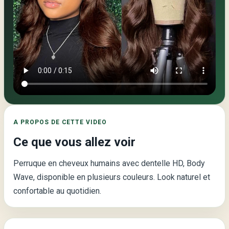
Video
principale
de
la
page
:
A PROPOS DE CETTE VIDEO
Perruque
Ce que vous allez voir
en
Cheveux
Perruque en cheveux humains avec dentelle HD, Body
Humains
Wave, disponible en plusieurs couleurs. Look naturel et
avec
confortable au quotidien.
Dentelle
HD
–