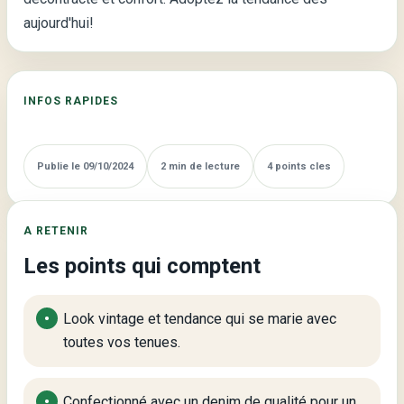
pour
aujourd'hui!
Homme
–
Style
INFOS RAPIDES
Décontracté
à
la
Publie le 09/10/2024
2 min de lecture
4 points cles
Pointe
de
la
A RETENIR
Mode
Les points qui comptent
Look vintage et tendance qui se marie avec
toutes vos tenues.
Confectionné avec un denim de qualité pour un