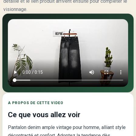
detaille et le lien produit arrivent ensuite pour completer le
visionnage.
Video
principale
de
la
page
:
A PROPOS DE CETTE VIDEO
Pantalon
Ce que vous allez voir
Denim
Ample
Pantalon denim ample vintage pour homme, alliant style
Vintage
décontracté et confort. Adoptez la tendance dès