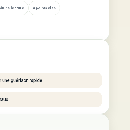
min de lecture
4 points cles
r une guérison rapide
maux