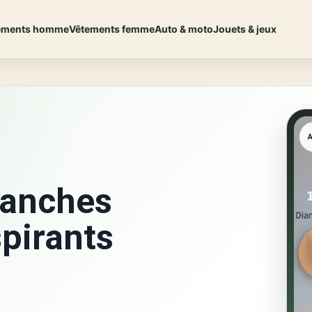
ements homme
Vêtements femme
Auto & moto
Jouets & jeux
tanches
pirants