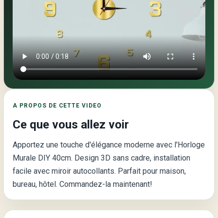
Video
principale
de
la
page
:
A PROPOS DE CETTE VIDEO
Horloge
Ce que vous allez voir
Murale
DIY
Apportez une touche d'élégance moderne avec l'Horloge
Moderne
Murale DIY 40cm. Design 3D sans cadre, installation
40cm
facile avec miroir autocollants. Parfait pour maison,
–
bureau, hôtel. Commandez-la maintenant!
Effet
3D
Miroir