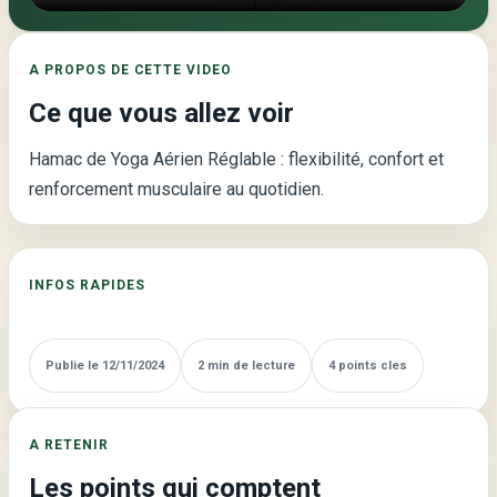
Aérien
Réglable
A PROPOS DE CETTE VIDEO
–
Ce que vous allez voir
Votre
allié
Hamac de Yoga Aérien Réglable : flexibilité, confort et
pour
renforcement musculaire au quotidien.
l’équilibre
et
la
INFOS RAPIDES
sérénité
Publie le 12/11/2024
2 min de lecture
4 points cles
A RETENIR
Les points qui comptent