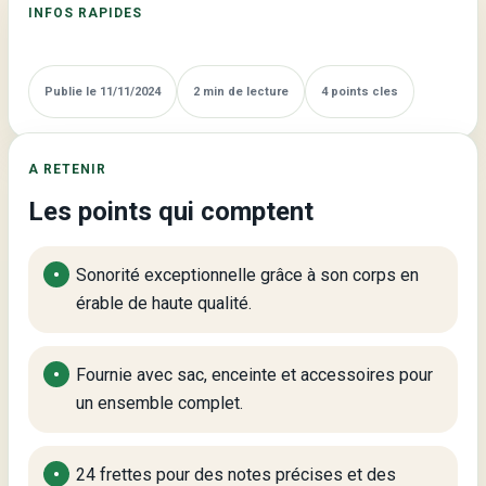
INFOS RAPIDES
pour
Tous
les
Publie le 11/11/2024
2 min de lecture
4 points cles
Musiciens
A RETENIR
Les points qui comptent
Sonorité exceptionnelle grâce à son corps en
érable de haute qualité.
Fournie avec sac, enceinte et accessoires pour
un ensemble complet.
24 frettes pour des notes précises et des