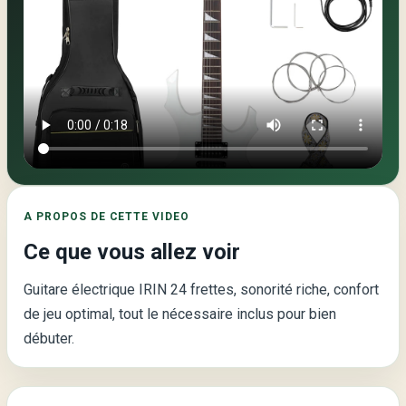
Video
principale
de
la
page
:
A PROPOS DE CETTE VIDEO
Guitare
Ce que vous allez voir
Électrique
IRIN
Guitare électrique IRIN 24 frettes, sonorité riche, confort
24
de jeu optimal, tout le nécessaire inclus pour bien
Frettes
débuter.
–
L’Instrument
Idéal