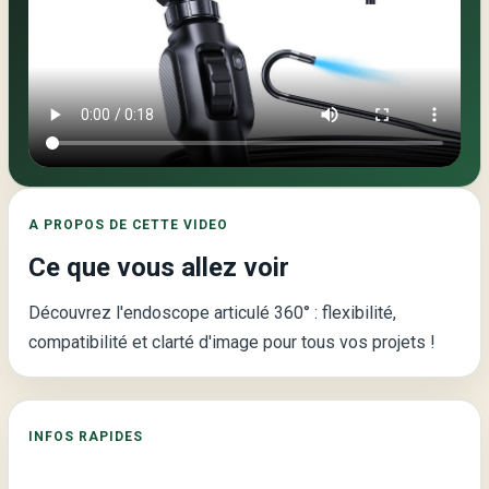
Video
principale
de
la
page
:
A PROPOS DE CETTE VIDEO
Endoscope
Ce que vous allez voir
Articulé
360°
Découvrez l'endoscope articulé 360° : flexibilité,
–
compatibilité et clarté d'image pour tous vos projets !
Caméra
directionnelle
ultra
INFOS RAPIDES
polyvalente