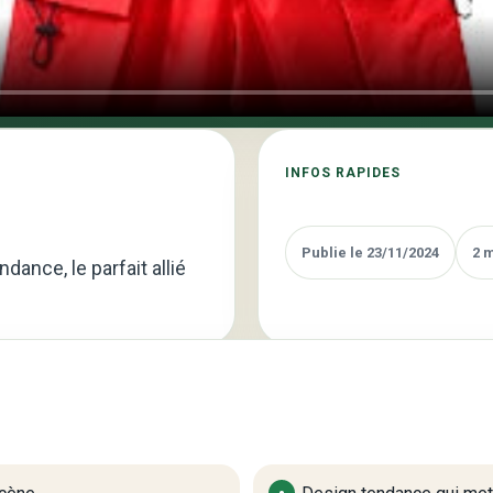
Mode
Hip-
hop
pour
Enfant
:
INFOS RAPIDES
L’Élégance
au
Rythme
Publie le 23/11/2024
2 
ance, le parfait allié
de
la
Danse