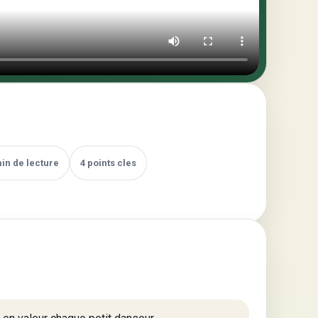
min de lecture
4 points cles