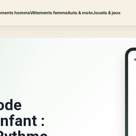
ements homme
Vêtements femme
Auto & moto
Jouets & jeux
ode
nfant :