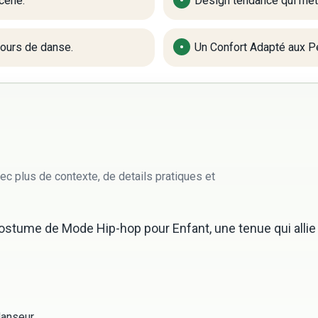
cène.
Design tendance qui met 
cours de danse.
Un Confort Adapté aux P
ec plus de contexte, de details pratiques et
re Costume de Mode Hip-hop pour Enfant, une tenue qui all
anseur.