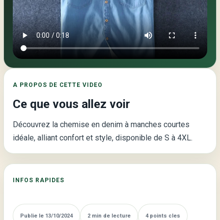
Video
principale
de
la
page
:
A PROPOS DE CETTE VIDEO
Chemises
Ce que vous allez voir
à
Manches
Découvrez la chemise en denim à manches courtes
Courtes
idéale, alliant confort et style, disponible de S à 4XL.
en
Denim
pour
INFOS RAPIDES
Hommes
Publie le 13/10/2024
2 min de lecture
4 points cles