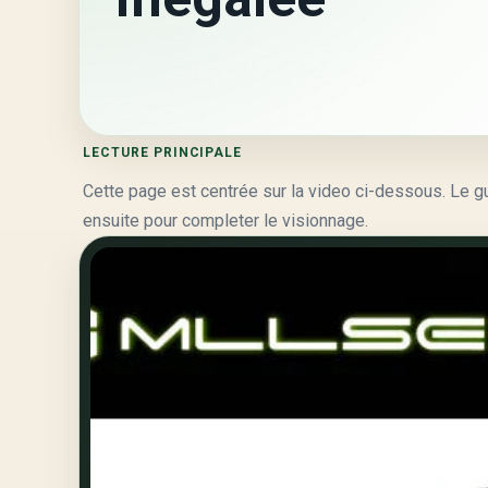
LECTURE PRINCIPALE
Cette page est centrée sur la video ci-dessous. Le guid
ensuite pour completer le visionnage.