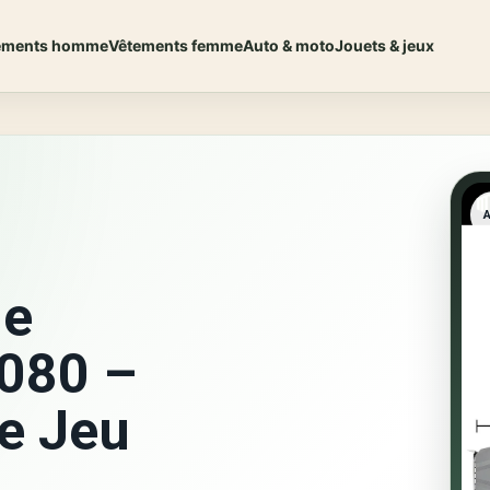
ements homme
Vêtements femme
Auto & moto
Jouets & jeux
ue
080 –
e Jeu