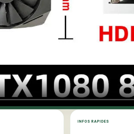
Jeu
Inégalée
INFOS RAPIDES