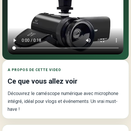
Video
principale
de
la
page
:
A PROPOS DE CETTE VIDEO
Caméscope
Ce que vous allez voir
Numérique
avec
Découvrez le caméscope numérique avec microphone
Microphone
intégré, idéal pour vlogs et événements. Un vrai must-
Intégré
have !
–
Capturez
Vos