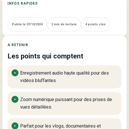
INFOS RAPIDES
Meilleurs
Moments
Publie le 07/10/2024
2 min de lecture
4 points cles
A RETENIR
Les points qui comptent
Enregistrement audio haute qualité pour des
vidéos bluffantes.
Zoom numérique puissant pour des prises de
vues détaillées.
Parfait pour les vlogs, documentaires et