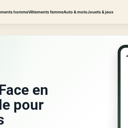
ements homme
Vêtements femme
Auto & moto
Jouets & jeux
Face en
le pour
s