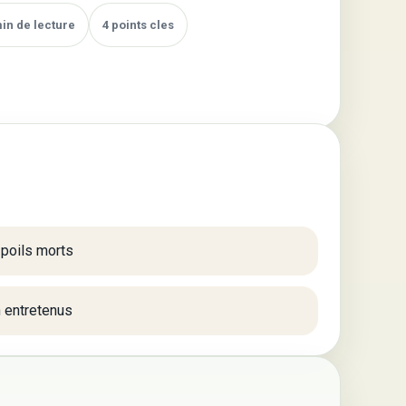
min de lecture
4 points cles
 poils morts
n entretenus