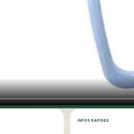
et
Chiens
INFOS RAPIDES