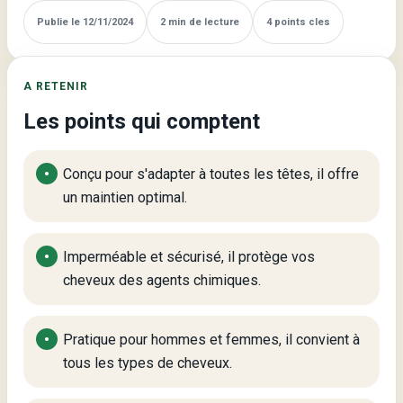
et
Publie le 12/11/2024
2 min de lecture
4 points cles
Protection
Assurés
A RETENIR
Les points qui comptent
Conçu pour s'adapter à toutes les têtes, il offre
un maintien optimal.
Imperméable et sécurisé, il protège vos
cheveux des agents chimiques.
Pratique pour hommes et femmes, il convient à
tous les types de cheveux.