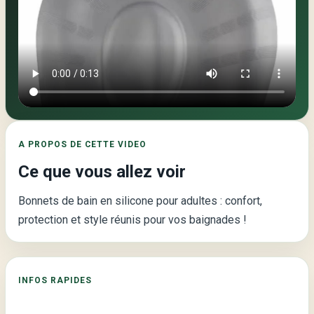
Video
principale
de
la
page
:
A PROPOS DE CETTE VIDEO
Bonnets
Ce que vous allez voir
de
Bain
Bonnets de bain en silicone pour adultes : confort,
en
protection et style réunis pour vos baignades !
Silicone
pour
Adultes
INFOS RAPIDES
–
Confort