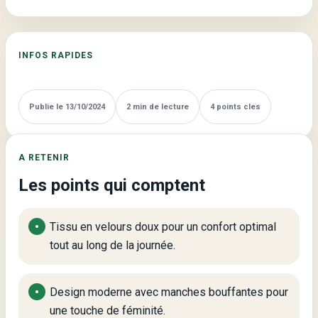
Velours
:
Élégance
INFOS RAPIDES
et
Confort
pour
Publie le 13/10/2024
2 min de lecture
4 points cles
l’Automne-
Hiver
A RETENIR
Les points qui comptent
Tissu en velours doux pour un confort optimal
tout au long de la journée.
Design moderne avec manches bouffantes pour
une touche de féminité.