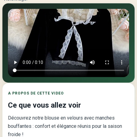
Video
principale
de
la
page
:
A PROPOS DE CETTE VIDEO
Blouses
Ce que vous allez voir
à
Manches
Découvrez notre blouse en velours avec manches
Courtes
bouffantes : confort et élégance réunis pour la saison
en
froide !