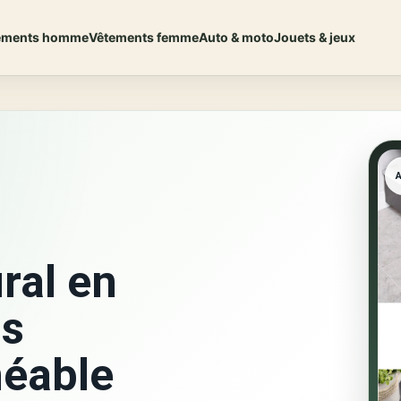
ements homme
Vêtements femme
Auto & moto
Jouets & jeux
ral en
is
éable