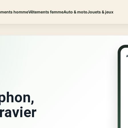
ements homme
Vêtements femme
Auto & moto
Jouets & jeux
iphon,
ravier