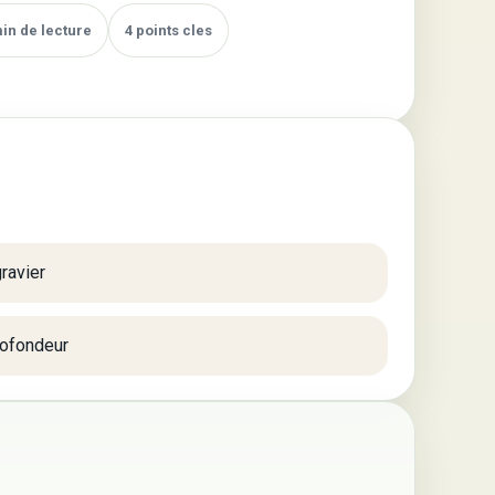
min de lecture
4 points cles
gravier
rofondeur