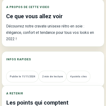
Cravate
A PROPOS DE CETTE VIDEO
Unisexe
Ce que vous allez voir
Rétro
en
Découvrez notre cravate unisexe rétro en soie :
Soie
élégance, confort et tendance pour tous vos looks en
2022 !
INFOS RAPIDES
Publie le 11/11/2024
2 min de lecture
4 points cles
A RETENIR
Les points qui comptent