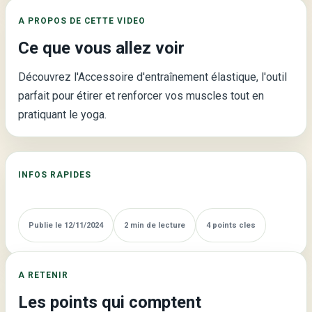
Sangle
A PROPOS DE CETTE VIDEO
de
Ce que vous allez voir
Yoga
8-
Découvrez l'Accessoire d'entraînement élastique, l'outil
Figure
parfait pour étirer et renforcer vos muscles tout en
pratiquant le yoga.
INFOS RAPIDES
Publie le 12/11/2024
2 min de lecture
4 points cles
A RETENIR
Les points qui comptent